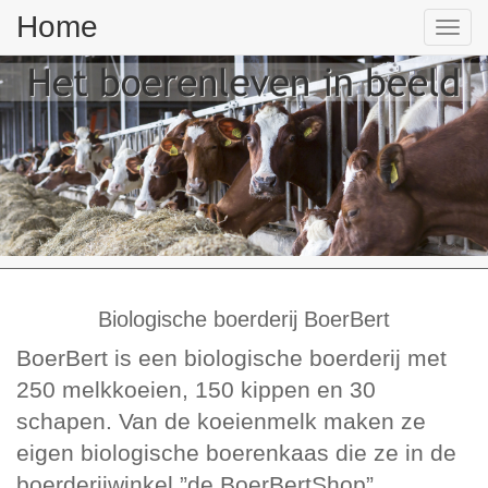
Home
Tog
nav
Biologische boerderij BoerBert
BoerBert is een biologische boerderij met
250 melkkoeien, 150 kippen en 30
schapen. Van de koeienmelk maken ze
eigen biologische boerenkaas die ze in de
boerderijwinkel ”de BoerBertShop”