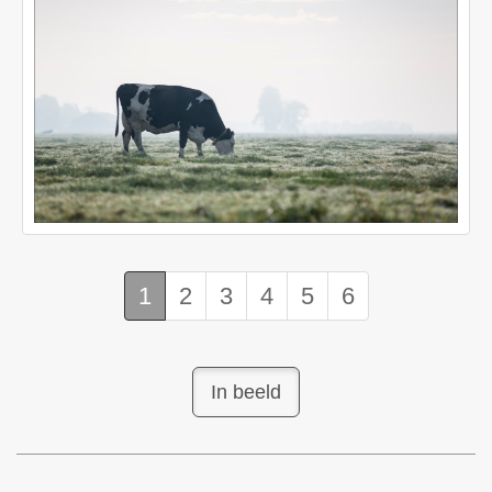
1
2
3
4
5
6
In beeld