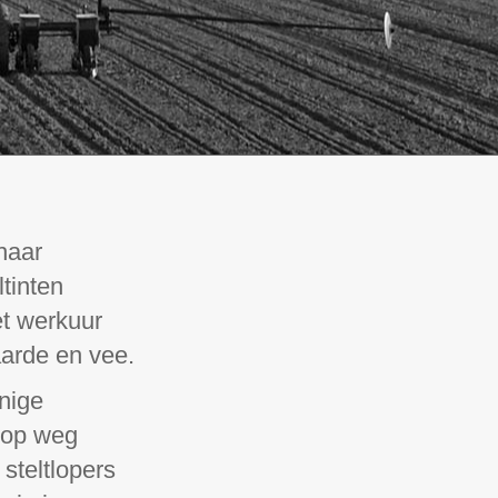
haar
tinten
et werkuur
aarde en vee.
enige
d op weg
steltlopers