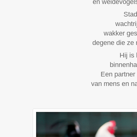
en weidevogels
Stad
wachtri
wakker gesc
degene die ze n
Hij i
binnenha
Een partner 
van mens en nat