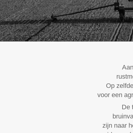
Aan
rustm
Op zelfde
voor een agr
De t
bruinva
zijn naar 