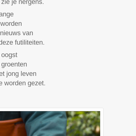
zie je nergens.
lange
, worden
s nieuws van
ze futiliteiten.
 oogst
 groenten
et jong leven
je worden gezet.